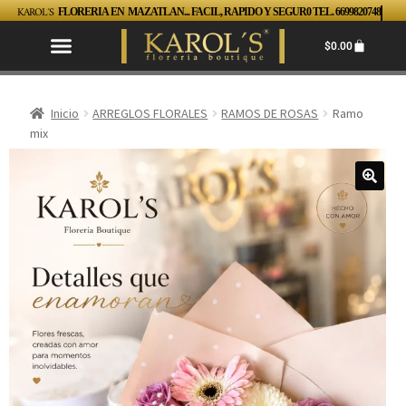
KAROL´S
FLORERIA EN MAZATLAN... FACIL, RAPIDO Y SEGUR0 TEL. 6699820748
$
0.00
Inicio
ARREGLOS FLORALES
RAMOS DE ROSAS
Ramo
mix