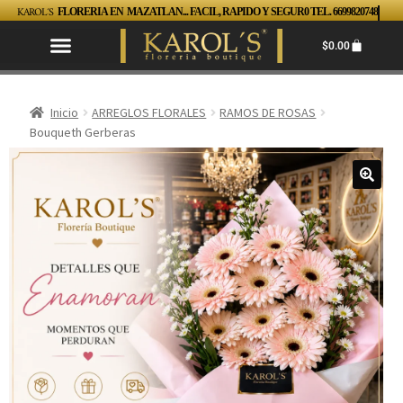
KAROL´S
FLORERIA EN MAZATLAN... FACIL, RAPIDO Y SEGUR0 TEL. 6699820748
$
0.00
Inicio
ARREGLOS FLORALES
RAMOS DE ROSAS
Bouqueth Gerberas