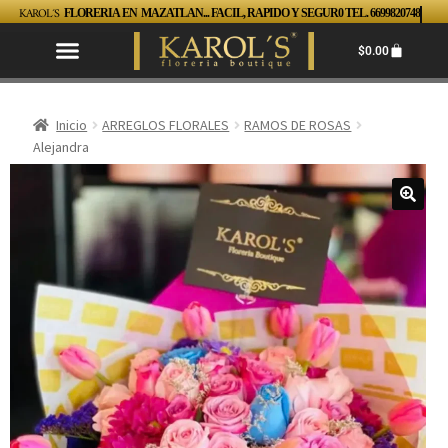
KAROL´S
FLORERIA EN MAZATLAN... FACIL, RAPIDO Y SEGUR0 TEL. 6699820748
$
0.00
Inicio
ARREGLOS FLORALES
RAMOS DE ROSAS
Alejandra