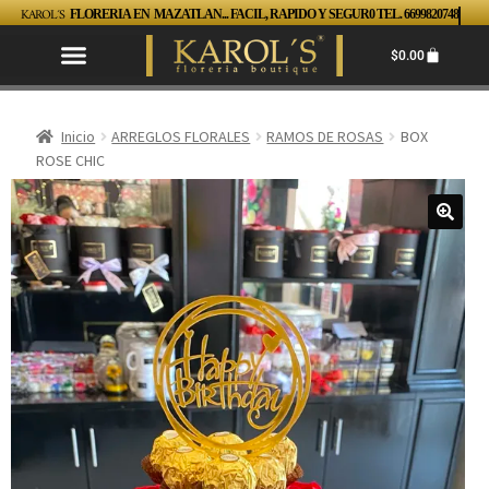
KAROL´S
FLORERIA EN MAZATLAN... FACIL, RAPIDO Y SEGUR0 TEL. 6699820748
$
0.00
Inicio
ARREGLOS FLORALES
RAMOS DE ROSAS
BOX
ROSE CHIC