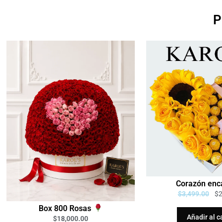
P
Corazón enc
$
3,499.00
$
Box 800 Rosas
Añadir al c
$
18,000.00