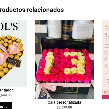
roductos relacionados
antador
2,699.00
Caja personalizada
arrito
$
2,599.00