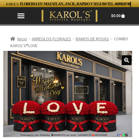
KAROL´S
FLORERIA EN MAZATLAN... FACIL, RAPIDO Y SEGUR0 TEL. 6699820748
$
0.00
Inicio
ARREGLOS FLORALES
RAMOS DE ROSAS
COMBO
KAROL’S®️LOVE