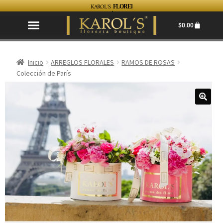
KAROL´S
FLORERIA EN MAZATLAN... FACIL, RAPIDO Y
$
0.00
Inicio
ARREGLOS FLORALES
RAMOS DE ROSAS
Colección de París