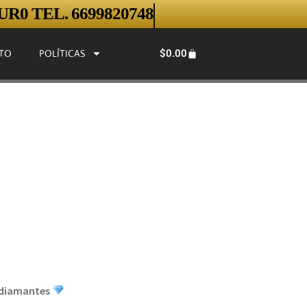
R0 TEL. 6699820748
$
0.00
TO
POLÍTICAS
n diamantes