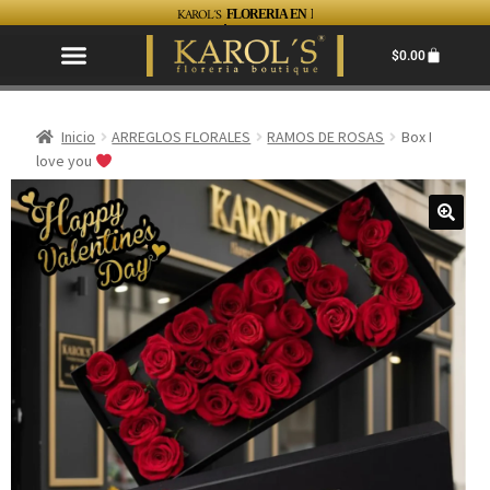
KAROL´S
FLORERIA EN MAZATLAN... FACIL, RAPIDO Y S
$
0.00
Inicio
ARREGLOS FLORALES
RAMOS DE ROSAS
Box I
love you