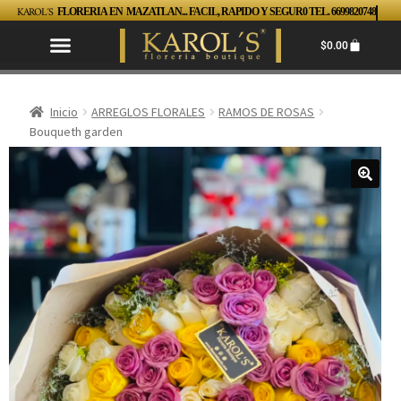
KAROL´S
FLORERIA EN MAZATLAN... FACIL, RAPIDO Y SEGUR0 TEL. 6699820748
$
0.00
Inicio
ARREGLOS FLORALES
RAMOS DE ROSAS
Bouqueth garden