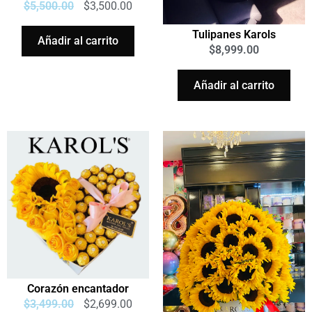
$
5,500.00
$
3,500.00
Tulipanes Karols
Añadir al carrito
$
8,999.00
Añadir al carrito
Corazón encantador
$
3,499.00
$
2,699.00