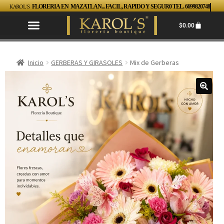
KAROL´S
FLORERIA EN MAZATLAN... FACIL, RAPIDO Y SEGUR0 TEL. 6699820748
$
0.00
Inicio
GERBERAS Y GIRASOLES
Mix de Gerberas