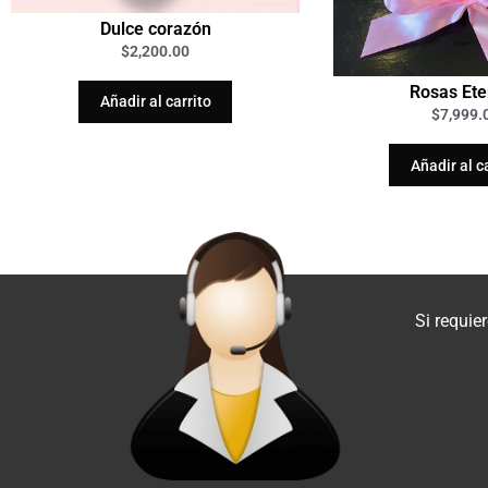
Dulce corazón
$
2,200.00
Rosas Ete
Añadir al carrito
$
7,999.
Añadir al c
Si requie