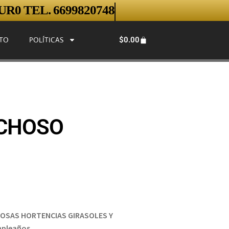
R0 TEL. 6699820748
$
0.00
TO
POLÍTICAS
ICHOSO
ROSAS HORTENCIAS GIRASOLES Y
mpleaños