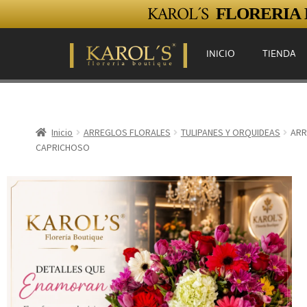
KAROL´S
FLORERIA E
INICIO
TIENDA
Inicio
ARREGLOS FLORALES
TULIPANES Y ORQUIDEAS
ARR
CAPRICHOSO