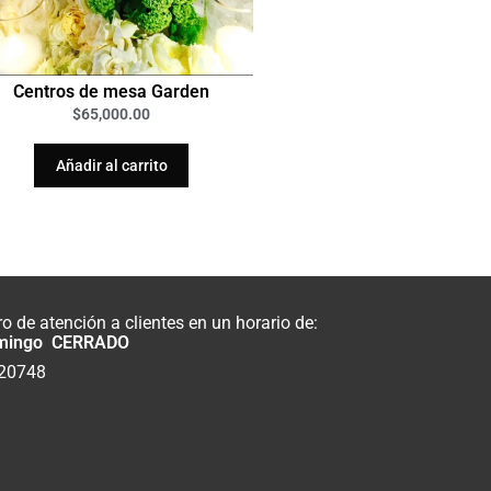
Centros de mesa Garden
$
65,000.00
Añadir al carrito
 de atención a clientes en un horario de:
mingo CERRADO
820748