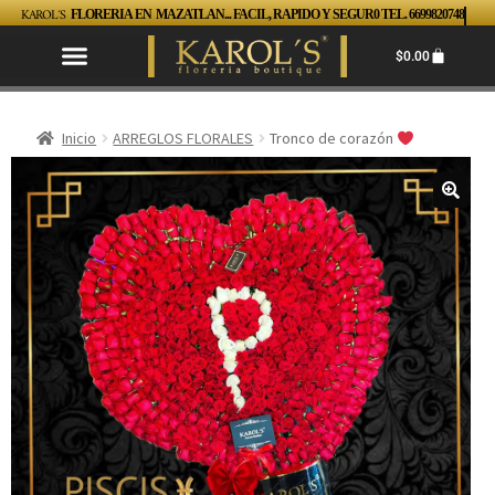
KAROL´S
FLORERIA EN MAZATLAN... FACIL, RAPIDO Y SEGUR0 TEL. 6699820748
$
0.00
Inicio
ARREGLOS FLORALES
Tronco de corazón