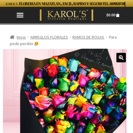
KAROL´S
FLORERIA EN MAZATLAN... FACIL, RAPIDO Y SEGUR0 TEL. 6699820748
$
0.00
Inicio
ARREGLOS FLORALES
RAMOS DE ROSAS
Para
pedir perdón