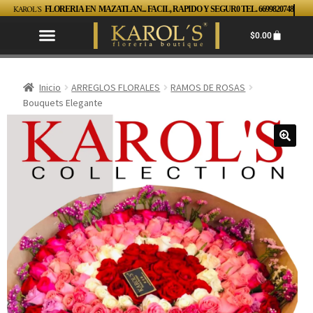
KAROL´S
FLORERIA EN MAZATLAN... FACIL, RAPIDO Y SEGUR0 TEL. 6699820748
$
0.00
Inicio
ARREGLOS FLORALES
RAMOS DE ROSAS
Bouquets Elegante