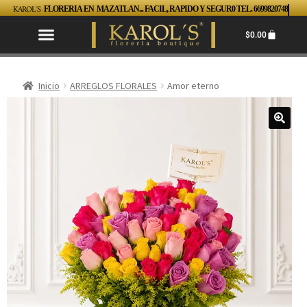
KAROL´S
FLORERIA EN MAZATLAN... FACIL, RAPIDO Y SEGUR0 TEL. 6699820748
$
0.00
Inicio
ARREGLOS FLORALES
Amor eterno