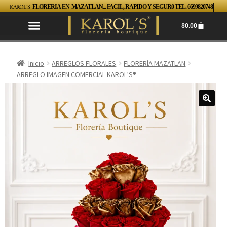
KAROL´S
FLORERIA EN MAZATLAN... FACIL, RAPIDO Y SEGUR0 TEL. 6699820748
$
0.00
Inicio
ARREGLOS FLORALES
FLORERÍA MAZATLAN
ARREGLO IMAGEN COMERCIAL KAROL’S®️