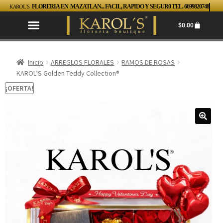
KAROL´S
FLORERIA EN MAZATLAN... FACIL, RAPIDO Y SEGUR0 TEL. 6699820748
$
0.00
Inicio
ARREGLOS FLORALES
RAMOS DE ROSAS
KAROL’S Golden Teddy Collection®
¡OFERTA!