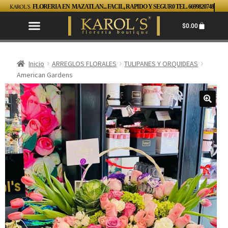
KAROL´S
FLORERIA EN MAZATLAN... FACIL, RAPIDO Y SEGUR0 TEL. 6699820748
$
0.00
Inicio
ARREGLOS FLORALES
TULIPANES Y ORQUIDEAS
American Gardens