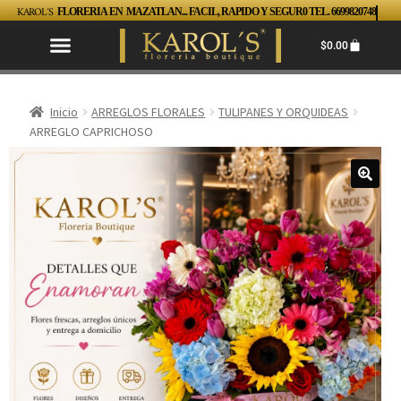
KAROL´S
FLORERIA EN MAZATLAN... FACIL, RAPIDO Y SEGUR0 TEL. 6699820748
$
0.00
Inicio
ARREGLOS FLORALES
TULIPANES Y ORQUIDEAS
ARREGLO CAPRICHOSO