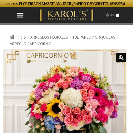
KAROL´S
FLORERIA EN MAZATLAN... FACIL, RAPIDO Y SEGUR0 TEL. 6699820748
$
0.00
Inicio
ARREGLOS FLORALES
TULIPANES Y ORQUIDEAS
ARREGLO CAPRICORNIO