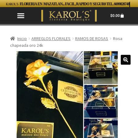
KAROL´S
FLORERIA EN MAZATLAN... FACIL, RAPIDO Y SEGUR0 TEL. 6699820748
$
0.00
Inicio
ARREGLOS FLORALES
RAMOS DE ROSAS
Rosa
chapeada oro 24k