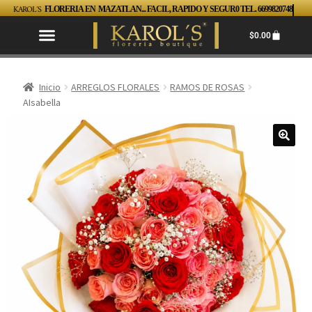
KAROL´S
FLORERIA EN MAZATLAN... FACIL, RAPIDO Y SEGUR0 TEL. 6699820748
$
0.00
Inicio
ARREGLOS FLORALES
RAMOS DE ROSAS
AIsabella