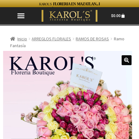
KAROL´S
FLORERIA EN MAZATLAN... FACIL, RAPIDO Y SEGUR0 TEL. 6699820748
$
0.00
Inicio
ARREGLOS FLORALES
RAMOS DE ROSAS
Ramo
Fantasía