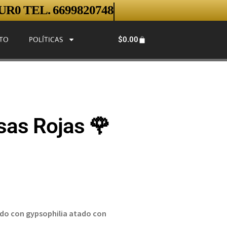
R0 TEL. 6699820748
$
0.00
TO
POLÍTICAS
as Rojas 🌹
o con gypsophilia atado con