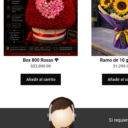
Box 800 Rosas 🌹
Ramo de 10 g
$
22,000.00
$
1,299.
Añadir al carrito
Añadir al c
Si requie