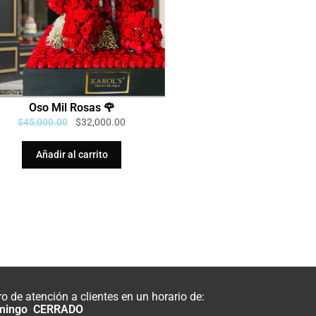
Oso Mil Rosas 🌹
$
45,000.00
$
32,000.00
Añadir al carrito
 de atención a clientes en un horario de:
mingo CERRADO