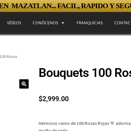
N MAZATLAN... FACIL, RAPIDO Y SEGU
VÍDEOS
CONÓCENOS
FRANQUICIAS
CONTAC
100 Rosas
Bouquets 100 Ros
🔍
$
2,999.00
Hermoso ramo de 100 Rosas Rojas
🌹
adornad
moño de seda
.