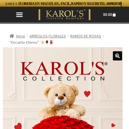
KAROL´S
FLORERIA EN MAZATLAN... FACIL, RAPIDO Y SEGUR0 TEL. 6699820748
$
0.00
Inicio
ARREGLOS FLORALES
RAMOS DE ROSAS
“Encanto Eterno”