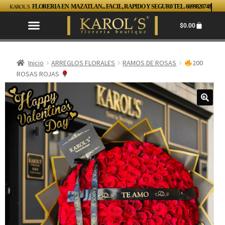
KAROL´S
FLORERIA EN MAZATLAN... FACIL, RAPIDO Y SEGUR0 TEL. 6699820748
$
0.00
Inicio
ARREGLOS FLORALES
RAMOS DE ROSAS
200
ROSAS ROJAS