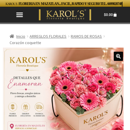
KAROL´S
FLORERIA EN MAZATLAN... FACIL, RAPIDO Y SEGUR0 TEL. 6699820748
$
0.00
Inicio
ARREGLOS FLORALES
RAMOS DE ROSAS
Corazón coquette