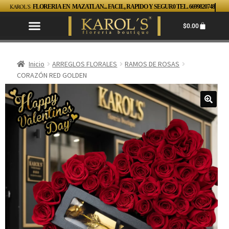
KAROL´S
FLORERIA EN MAZATLAN... FACIL, RAPIDO Y SEGUR0 TEL. 6699820748
$
0.00
Inicio
ARREGLOS FLORALES
RAMOS DE ROSAS
CORAZÓN RED GOLDEN