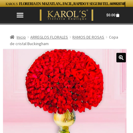
KAROL´S
FLORERIA EN MAZATLAN... FACIL, RAPIDO Y SEGUR0 TEL. 6699820748
$
0.00
Inicio
ARREGLOS FLORALES
RAMOS DE ROSAS
Copa
de cristal Buckingham