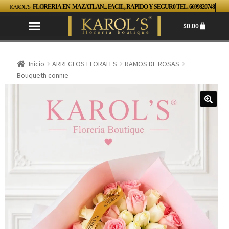
KAROL´S
FLORERIA EN MAZATLAN... FACIL, RAPIDO Y SEGUR0 TEL. 6699820748
$
0.00
Inicio
ARREGLOS FLORALES
RAMOS DE ROSAS
Bouqueth connie