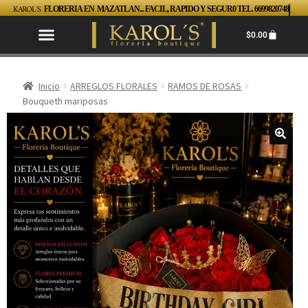
KAROL´S
FLORERIA EN MAZATLAN... FACIL, RAPIDO Y SEGUR0 TEL. 6699820748
$
0.00
Inicio
ARREGLOS FLORALES
RAMOS DE ROSAS
Bouqueth mariposas