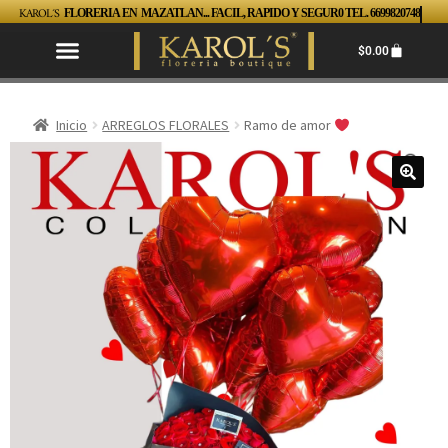
KAROL´S
FLORERIA EN MAZATLAN... FACIL, RAPIDO Y SEGUR0 TEL. 6699820748
$
0.00
Inicio
ARREGLOS FLORALES
Ramo de amor