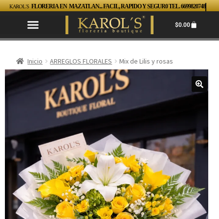
KAROL´S
FLORERIA EN MAZATLAN... FACIL, RAPIDO Y SEGUR0 TEL. 6699820748
$
0.00
Inicio
ARREGLOS FLORALES
Mix de Lilis y rosas