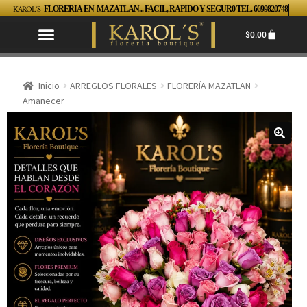
KAROL´S
FLORERIA EN MAZATLAN... FACIL, RAPIDO Y SEGUR0 TEL. 6699820748
$
0.00
Inicio
ARREGLOS FLORALES
FLORERÍA MAZATLAN
Amanecer