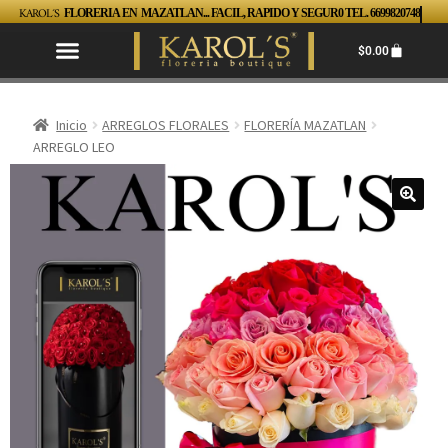
KAROL´S
FLORERIA EN MAZATLAN... FACIL, RAPIDO Y SEGUR0 TEL. 6699820748
$
0.00
Inicio
ARREGLOS FLORALES
FLORERÍA MAZATLAN
ARREGLO LEO