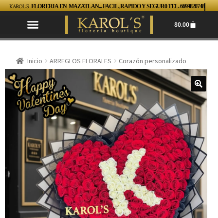
KAROL´S
FLORERIA EN MAZATLAN... FACIL, RAPIDO Y SEGUR0 TEL. 6699820748
$
0.00
Inicio
ARREGLOS FLORALES
Corazón personalizado