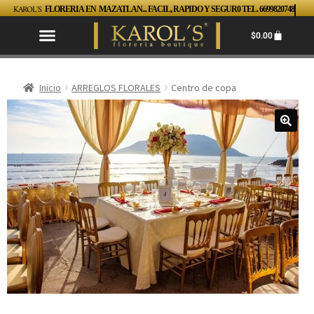
KAROL´S
FLORERIA EN MAZATLAN... FACIL, RAPIDO Y SEGUR0 TEL. 6699820748
$
0.00
Inicio
ARREGLOS FLORALES
Centro de copa