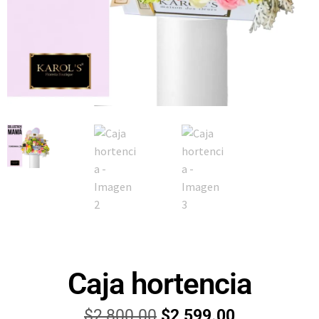
Caja hortencia
$
2,800.00
$
2,599.00