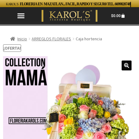
KAROL´S
FLORERIA EN MAZATLAN... FACIL, RAPIDO Y SEGUR0 TEL. 6699820748
$
0.00
Inicio
ARREGLOS FLORALES
Caja hortencia
¡OFERTA!