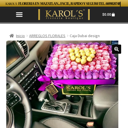
KAROL´S
FLORERIA EN MAZATLAN... FACIL, RAPIDO Y SEGUR0 TEL. 6699820748
$
0.00
Inicio
ARREGLOS FLORALES
Caja Dubai design