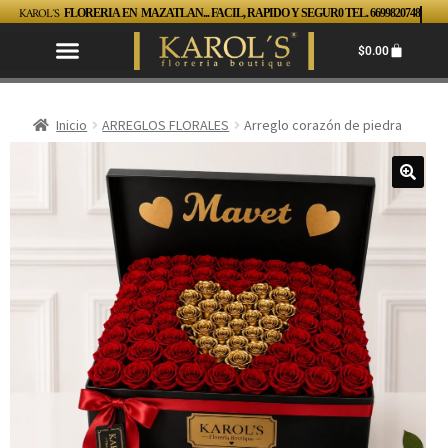
KAROL´S
FLORERIA EN MAZATLAN... FACIL, RAPIDO Y SEGUR0 TEL. 6699820748
$
0.00
Inicio
ARREGLOS FLORALES
Arreglo corazón de piedra