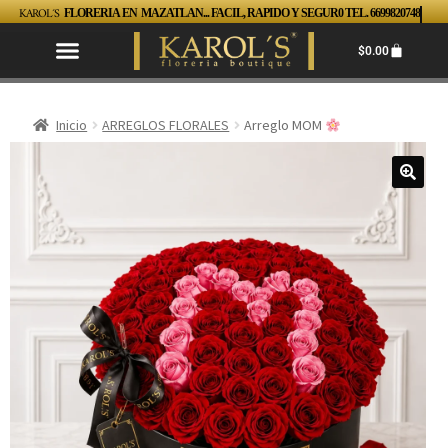
KAROL´S
FLORERIA EN MAZATLAN... FACIL, RAPIDO Y SEGUR0 TEL. 6699820748
$
0.00
Inicio
ARREGLOS FLORALES
Arreglo MOM