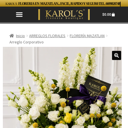
KAROL´S
FLORERIA EN MAZATLAN... FACIL, RAPIDO Y SEGUR0 TEL. 6699820748
$
0.00
Inicio
ARREGLOS FLORALES
FLORERÍA MAZATLAN
Arreglo Corporativo