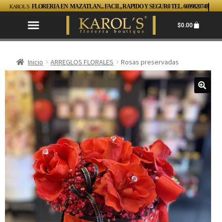
KAROL´S
FLORERIA EN MAZATLAN... FACIL, RAPIDO Y SEGUR0 TEL. 6699820748
$
0.00
Inicio
ARREGLOS FLORALES
Rosas preservadas