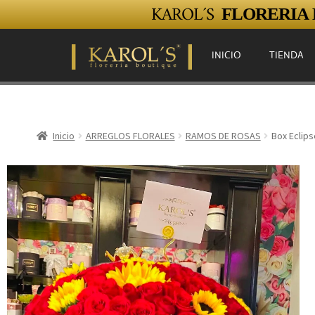
KAROL´S
FLORERIA E
INICIO
TIENDA
Inicio
ARREGLOS FLORALES
RAMOS DE ROSAS
Box Eclips