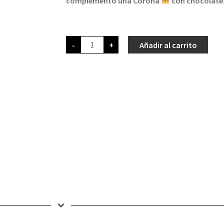
complemento una Corona
con chocolate
-
+
Añadir al carrito