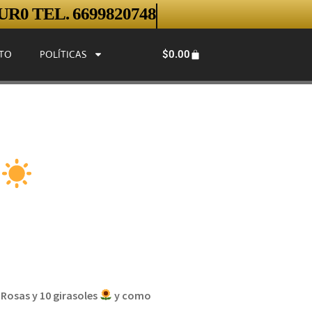
R0 TEL. 6699820748
$
0.00
TO
POLÍTICAS
Rosas y 10 girasoles
y como