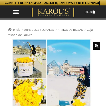
KAROL´S
FLORERIA EN MAZATLAN... FACIL, RAPIDO Y SEGUR0 TEL. 6699820748
$
0.00
Inicio
ARREGLOS FLORALES
RAMOS DE ROSAS
Caja
museo de Louvre