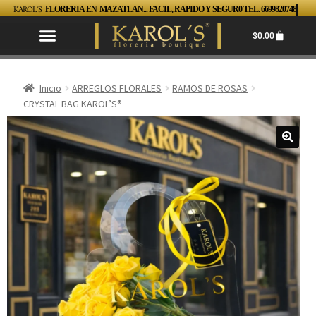
KAROL´S
FLORERIA EN MAZATLAN... FACIL, RAPIDO Y SEGUR0 TEL. 6699820748
$
0.00
Inicio
ARREGLOS FLORALES
RAMOS DE ROSAS
CRYSTAL BAG KAROL’S®️