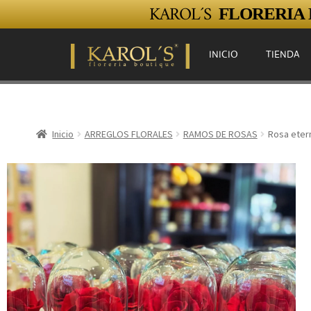
KAROL´S
FLORERIA E
INICIO
TIENDA
Inicio
ARREGLOS FLORALES
RAMOS DE ROSAS
Rosa eter