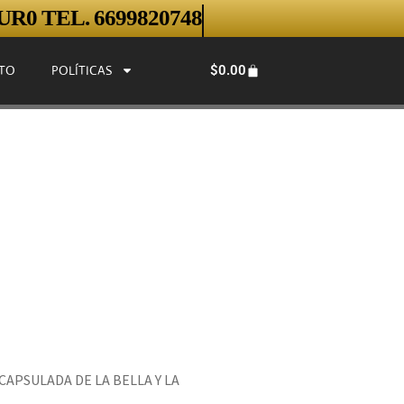
R0 TEL. 6699820748
$
0.00
TO
POLÍTICAS
PSULADA DE LA BELLA Y LA