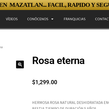
N MAZATLAN... FACIL, RAPIDO Y SEGU
VÍDEOS
CONÓCENOS
FRANQUICIAS
CONTAC
na
Rosa eterna
$
1,299.00
HERMOSA ROSA NATURAL DESHIDRATADA ENCA
BESTIA TIEMPO DE DURACIÓN 5 AÑOS