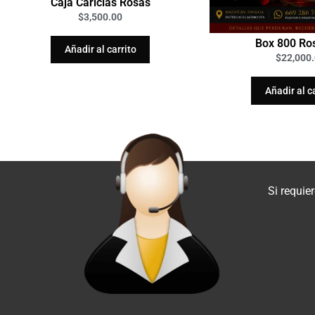
Caja Caricias Rosas
$
3,500.00
Box 800 R
Añadir al carrito
$
22,000
Añadir al c
Si requie