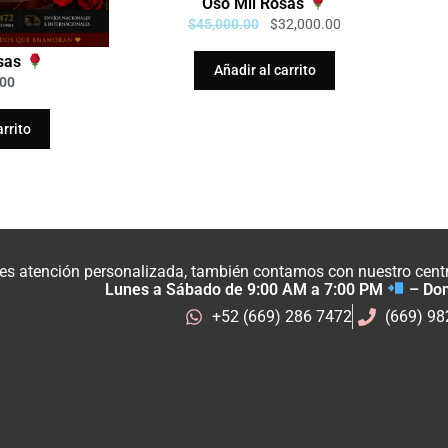
Oso Mil Rosas
$
45,000.00
$
32,000.00
osas
Añadir al carrito
.00
arrito
res atención personalizada, también contamos con nuestro centro
Lunes a Sábado de 9:00 AM a 7:00 PM
– Do
+52 (669) 286 7472
(669) 9