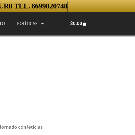
R0 TEL. 6699820748
$
0.00
TO
POLÍTICAS
dornado con leticias