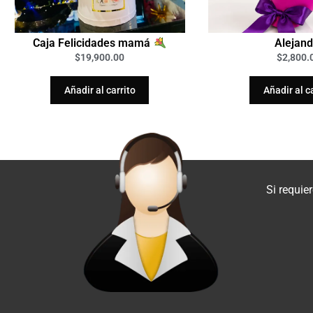
Caja Felicidades mamá
Alejand
$
19,900.00
$
2,800.
Añadir al carrito
Añadir al c
Si requie