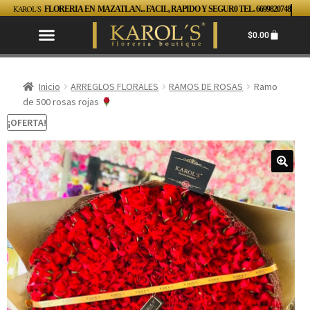
KAROL´S
FLORERIA EN MAZATLAN... FACIL, RAPIDO Y SEGUR0 TEL. 6699820748
$
0.00
Inicio
ARREGLOS FLORALES
RAMOS DE ROSAS
Ramo
de 500 rosas rojas
¡OFERTA!